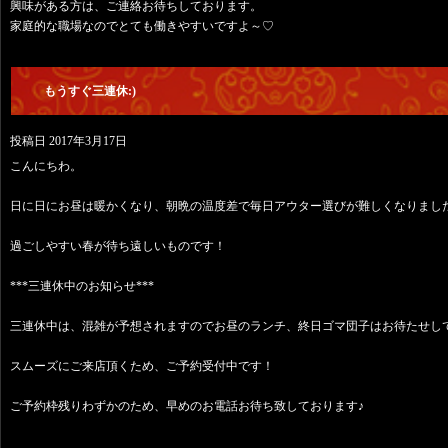
興味がある方は、ご連絡お待ちしております。
家庭的な職場なのでとても働きやすいですよ～♡
もうすぐ三連休:)
投稿日
2017年3月17日
こんにちわ。
日に日にお昼は暖かくなり、朝晩の温度差で毎日アウター選びが難しくなりまし
過ごしやすい春が待ち遠しいものです！
***三連休中のお知らせ***
三連休中は、混雑が予想されますのでお昼のランチ、終日ゴマ団子はお待たせし
スムーズにご来店頂くため、ご予約受付中です！
ご予約枠残りわずかのため、早めのお電話お待ち致しております♪