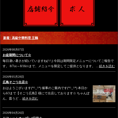
新着 | 高級中華料理 王鶴
2026年08月07日
お盆期間について☆
毎日凄い暑さが続いていますね(^^;) 今回は期間限定メニューについてご報告で
す。 8/7㈮～8/16㈰まで、メニューを限定してご提供となります。 ...
続きを読む
2026年05月28日
広島そごう出店☆
おはようございます(*^_^*) 催事のご案内です(*^_^*) 本日か
ら6/3まで【そごう広島】様にて出店しております☆ ちゃんぽ
ん、皿うど ...
続きを読む
2026年04月26日