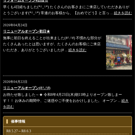
リフォームオープン4日目☆
早くも4日経ちました(*^_^*) たくさんのお客さまにご来店していただきありが
とうございます(*^_^*) 常連のお客様から、【おめでどう】と言っ ...
続きを読む
2026年04月24日
リニューアルオープン初日★
無事に初日を終えることが出来ました(#^.^#) 不慣れな部分が
たくさんあったとは思いますが、たくさんのお客様にご来店
いただき、ありがとうございました(# ...
続きを読む
2026年04月22日
リニューアルオープン(#^.^#)
お待たせ致しました～★ 令和8年4月23日(木)朝11時よりオープン致しまー
す！！ お休みの期間中、ご迷惑やご不便をおかけしました。 オープン ...
続き
を読む
催事情報
R8.5.27～R8.6.3