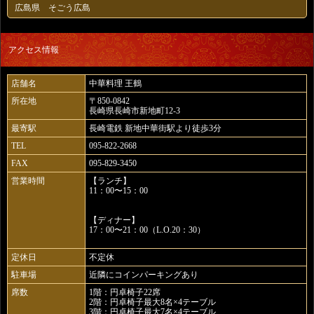
広島県 そごう広島
アクセス情報
店舗名
中華料理 王鶴
所在地
〒850-0842
長崎県長崎市新地町12-3
最寄駅
長崎電鉄 新地中華街駅より徒歩3分
TEL
095-822-2668
FAX
095-829-3450
営業時間
【ランチ】
11：00〜15：00
【ディナー】
17：00〜21：00（L.O.20：30）
定休日
不定休
駐車場
近隣にコインパーキングあり
席数
1階：円卓椅子22席
2階：円卓椅子最大8名×4テーブル
3階：円卓椅子最大7名×4テーブル