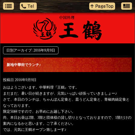
日別アーカイブ:
2016年9月9日
新地中華街でランチ♪
投稿日
2016年9月9日
おはようございます。中華料理『王鶴』です。
まだまだ、暑い日が続きますが、元気いっぱい頑張っていきましょー♪
さて、本日のランチは、ちゃんぽん定食と、皿うどん定食と、青椒肉絲定食と
なっております。
限定50杯ですので、お早めにお越し下さい。
尚、本日お昼は2階、3階と団体様の貸し切りとなっておりますので、1階だけの
案内になるかと思います。ご了承ください。
では、元気に王鶴オープン致しまーす♪