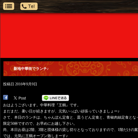
新地中華街でランチ♪
投稿日
2016年9月9日
おはようございます。中華料理『王鶴』です。
まだまだ、暑い日が続きますが、元気いっぱい頑張っていきましょー♪
さて、本日のランチは、ちゃんぽん定食と、皿うどん定食と、青椒肉絲定食とな
限定50杯ですので、お早めにお越し下さい。
尚、本日お昼は2階、3階と団体様の貸し切りとなっておりますので、1階だけの
では、元気に王鶴オープン致しまーす♪