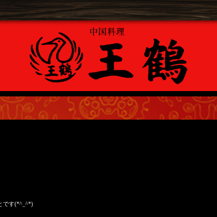
(*^_^*)