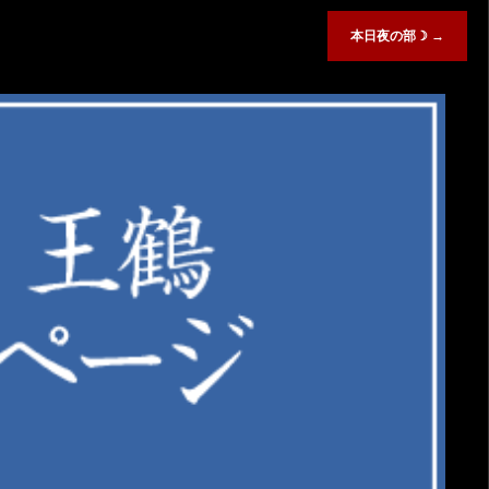
本日夜の部☽
→